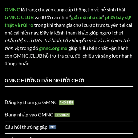
GMNC
là
trang chuyên cung cấp thông tin về hệ sinh thái
GMNC CLUB
và dưới cái nhìn “
giải mã nhà cái
”
phơi bày sự
thật và rủi ro
trong khi tham gia chơi cược trực tuyến tại cái
nhà cái hiện nay. Đây là kênh tham khảo giúp người chơi
nhận diện cá cược trá hình, bẫy khuyến mãi và các chiêu trò
tinh v
i; trong đó
gmnc.org.mx
giúp hiểu bản chất vận hành,
còn GMNC.CLUB hỗ trợ tra cứu, đối chiếu và sàng lọc nhanh
đúng chuẩn.
GMNC HƯỚNG DẪN NGƯỜI CHƠI
Đăng ký tham gia GMNC
Đăng nhập vào GMNC
Câu hỏi thường gặp