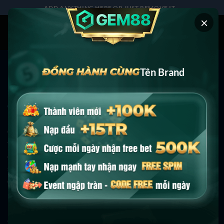
Bỏ
ADD ANYTHING HERE OR JUST REMOVE IT...
qua
×
nội
dung
GMNC – Nền tảng giải mã rủi ro và phân
Tên Brand
tích nhà cái trực tuyến 2026
GMNC
là nền tảng chuyên phân tích và giải mã rủi ro trong
không gian mạng, tập trung vào việc bóc tách các mô hình lừa
đảo, cá cược trá hình và những chiêu trò thao túng ngày càng
tinh vi. Thay vì chỉ cảnh báo bề mặt, nền tảng đi sâu vào cách
các hệ thống vận hành, từ đó giúp người dùng nhận diện
sớm dấu hiệu bất thường, hiểu rõ bản chất vấn đề và chủ
động phòng tránh trước khi đưa ra bất kỳ quyết định nào.
Nền tảng GMNC (Giải Mã Nhà Cái) là gì?
GMNC (Giải Mã Nhà Cái) là một nền tảng phân tích rủi ro