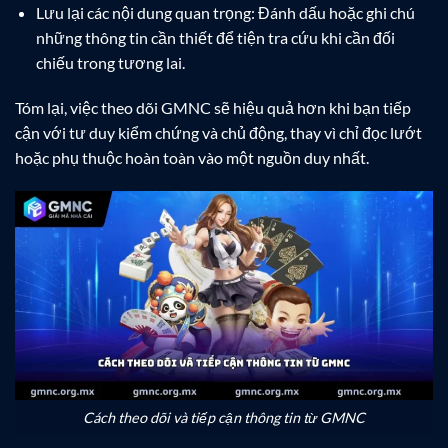
Lưu lại các nội dung quan trọng: Đánh dấu hoặc ghi chú
những thông tin cần thiết để tiện tra cứu khi cần đối
chiếu trong tương lai.
Tóm lại, việc theo dõi GMNC sẽ hiệu quả hơn khi bạn tiếp
cận với tư duy kiểm chứng và chủ động, thay vì chỉ đọc lướt
hoặc phụ thuộc hoàn toàn vào một nguồn duy nhất.
Cách theo dõi và tiếp cận thông tin từ GMNC