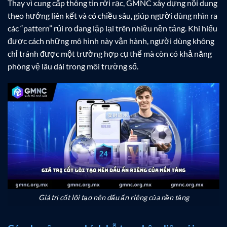
Thay vì cung cấp thông tin rời rạc, GMNC xây dựng nội dung
theo hướng liên kết và có chiều sâu, giúp người dùng nhìn ra
các “pattern” rủi ro đang lặp lại trên nhiều nền tảng. Khi hiểu
được cách những mô hình này vận hành, người dùng không
chỉ tránh được một trường hợp cụ thể mà còn có khả năng
phòng vệ lâu dài trong môi trường số.
Giá trị cốt lõi tạo nên dấu ấn riêng của nền tảng