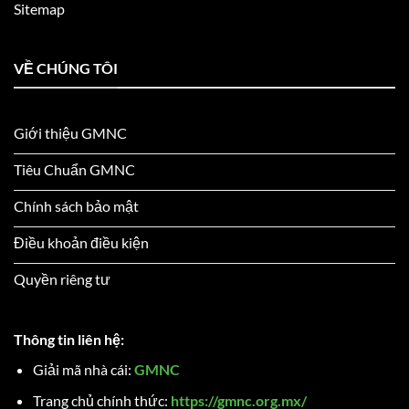
Sitemap
VỀ CHÚNG TÔI
Giới thiệu GMNC
Tiêu Chuẩn GMNC
Chính sách bảo mật
Điều khoản điều kiện
Quyền riêng tư
Thông tin liên hệ:
Giải mã nhà cái:
GMNC
Trang chủ chính thức:
https://gmnc.org.mx/