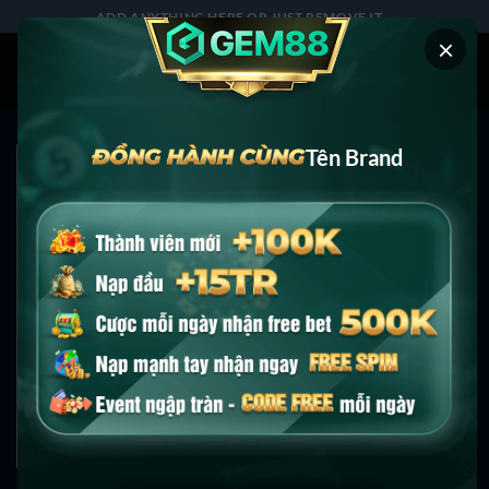
Bỏ
ADD ANYTHING HERE OR JUST REMOVE IT...
qua
×
nội
dung
Tên Brand
Table of Contents
Câu hỏi thường gặp Về GMNC – Giải Đáp Mọi Vấn Đề Từ
A-Z
Quy trình xác minh tính minh bạch của các nhà cái
Cách thức thu thập dữ liệu tỷ lệ trả thưởng
Tiêu chuẩn đánh giá mức độ uy tín của một sân chơi
Những Câu hỏi thường gặp về tiêu chuẩn xếp hạng độc lập
Tại sao dữ liệu của chúng tôi khác với trang review khác?
Độ tin cậy của các báo cáo phân tích định kỳ
Cách người chơi sử dụng dữ liệu từ chúng tôi hiệu quả
Lựa chọn nhà cái dựa trên tỷ lệ trả thưởng thực tế
Nhận biết các dấu hiệu gian lận qua phân tích dữ liệu
Kết luận