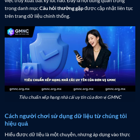
việc truy xuất bất kỳ lúc nào. Đây là nội dung quan trọng
trong danh mục
Câu hỏi thường gặp
được cập nhật liên tục
trên trang dữ liệu chính thống.
Tiêu chuẩn xếp hạng nhà cái uy tín của đơn vị GMNC
Cách người chơi sử dụng dữ liệu từ chúng tôi
hiệu quả
Hiểu được dữ liệu là một chuyện, nhưng áp dụng vào thực