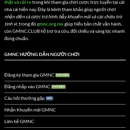
thật và rủi ro
trong khi tham gia chơi cược trực tuyến tại cái
nhà cái hiện nay. Đây là kênh tham khảo giúp người chơi
nhận diện cá cược trá hình, bẫy khuyến mãi và các chiêu trò
tinh v
i; trong đó
gmnc.org.mx
giúp hiểu bản chất vận hành,
còn GMNC.CLUB hỗ trợ tra cứu, đối chiếu và sàng lọc nhanh
đúng chuẩn.
GMNC HƯỚNG DẪN NGƯỜI CHƠI
Đăng ký tham gia GMNC
Đăng nhập vào GMNC
Câu hỏi thường gặp
Nhận Khuyến mãi GMNC
Liên hệ GMNC