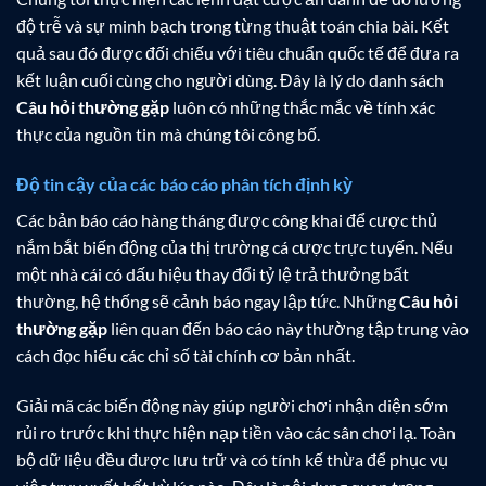
độ trễ và sự minh bạch trong từng thuật toán chia bài. Kết
quả sau đó được đối chiếu với tiêu chuẩn quốc tế để đưa ra
kết luận cuối cùng cho người dùng. Đây là lý do danh sách
Câu hỏi thường gặp
luôn có những thắc mắc về tính xác
thực của nguồn tin mà chúng tôi công bố.
Độ tin cậy của các báo cáo phân tích định kỳ
Các bản báo cáo hàng tháng được công khai để cược thủ
nắm bắt biến động của thị trường cá cược trực tuyến. Nếu
một nhà cái có dấu hiệu thay đổi tỷ lệ trả thưởng bất
thường, hệ thống sẽ cảnh báo ngay lập tức. Những
Câu hỏi
thường gặp
liên quan đến báo cáo này thường tập trung vào
cách đọc hiểu các chỉ số tài chính cơ bản nhất.
Giải mã các biến động này giúp người chơi nhận diện sớm
rủi ro trước khi thực hiện nạp tiền vào các sân chơi lạ. Toàn
bộ dữ liệu đều được lưu trữ và có tính kế thừa để phục vụ