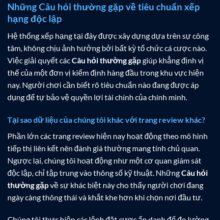
Những Câu hỏi thường gặp về tiêu chuẩn xếp
hạng độc lập
Hệ thống xếp hạng tại đây được xây dựng dựa trên sự công
tâm, không chịu ảnh hưởng bởi bất kỳ tổ chức cá cược nào.
Việc giải quyết các
Câu hỏi thường gặp
giúp khẳng định vị
thế của một đơn vị kiểm định hàng đầu trong khu vực hiện
nay. Người chơi cần biết rõ tiêu chuẩn nào đang được áp
dụng để tự bảo vệ quyền lợi tài chính của chính mình.
Tại sao dữ liệu của chúng tôi khác với trang review khác?
Phần lớn các trang review hiện nay hoạt động theo mô hình
tiếp thị liên kết nên đánh giá thường mang tính chủ quan.
Ngược lại, chúng tôi hoạt động như một cơ quan giám sát
độc lập, chỉ tập trung vào thông số kỹ thuật. Những
Câu hỏi
thường gặp
về sự khác biệt này cho thấy người chơi đang
ngày càng thông thái và khắt khe hơn khi chọn nơi đầu tư.
Chúng tôi thực hiện các lệnh đặt cược ẩn danh để đo lường