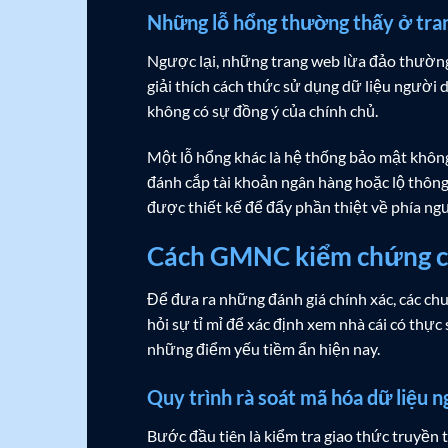
Những lỗ hổng thường thấy ở tra
Ngược lại, những trang web lừa đảo thườn
giải thích cách thức sử dụng dữ liệu người 
không có sự đồng ý của chính chủ.
Một lỗ hổng khác là hệ thống bảo mật không
đánh cắp tài khoản ngân hàng hoặc lộ thôn
được thiết kế để đẩy phần thiệt về phía ngư
Cách GMNC kiểm chứng chí
Để đưa ra những đánh giá chính xác, các ch
hỏi sự tỉ mỉ để xác định xem nhà cái có thự
những điểm yếu tiềm ẩn hiện nay.
Quy trình rà soát mã hóa dữ liệu 
Bước đầu tiên là kiểm tra giao thức truyền 