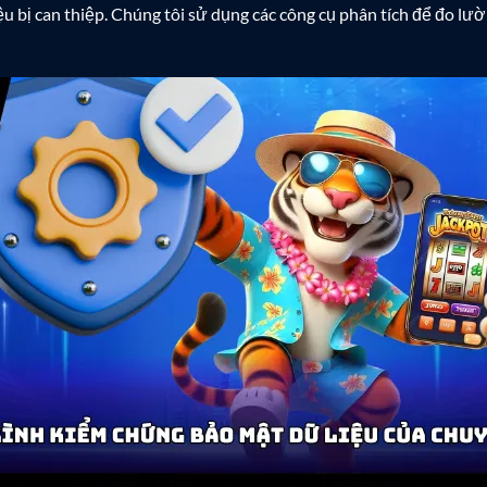
 bị can thiệp. Chúng tôi sử dụng các công cụ phân tích để đo lườ