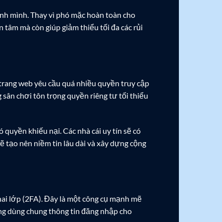
ính mình. Thay vì phó mặc hoàn toàn cho
n tâm mà còn giúp giảm thiểu tối đa các rủi
u trang web yêu cầu quá nhiều quyền truy cập
 sân chơi tôn trọng quyền riêng tư tối thiểu
 quyền khiếu nại. Các nhà cái uy tín sẽ có
ẽ tạo nên niềm tin lâu dài và xây dựng cộng
ai lớp (2FA). Đây là một công cụ mạnh mẽ
ông dùng chung thông tin đăng nhập cho