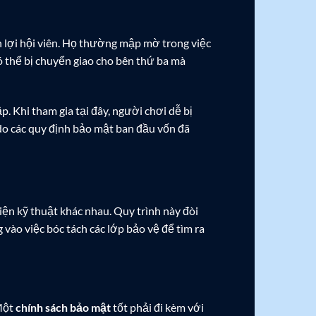
n lợi hội viên. Họ thường mập mờ trong việc
có thể bị chuyển giao cho bên thứ ba mà
 Khi tham gia tại đây, người chơi dễ bị
do các quy định bảo mật ban đầu vốn đã
iện kỹ thuật khác nhau. Quy trình này đòi
vào việc bóc tách các lớp bảo vệ để tìm ra
 Một
chính sách bảo mật
tốt phải đi kèm với