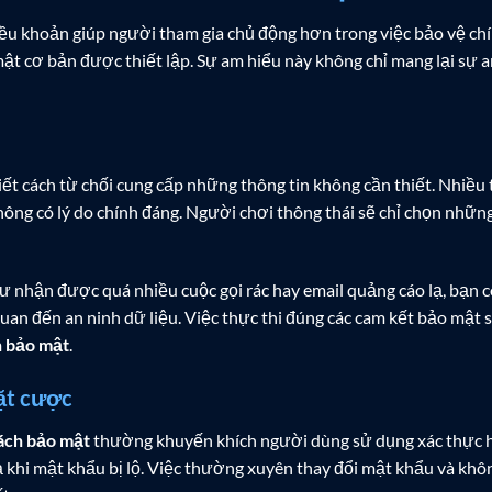
điều khoản giúp người tham gia chủ động hơn trong việc bảo vệ ch
mật cơ bản được thiết lập. Sự am hiểu này không chỉ mang lại sự a
biết cách từ chối cung cấp những thông tin không cần thiết. Nhiề
không có lý do chính đáng. Người chơi thông thái sẽ chỉ chọn những
hư nhận được quá nhiều cuộc gọi rác hay email quảng cáo lạ, bạn có
quan đến an ninh dữ liệu. Việc thực thi đúng các cam kết bảo mật s
h bảo mật
.
đặt cược
ách bảo mật
thường khuyến khích người dùng sử dụng xác thực h
cả khi mật khẩu bị lộ. Việc thường xuyên thay đổi mật khẩu và kh