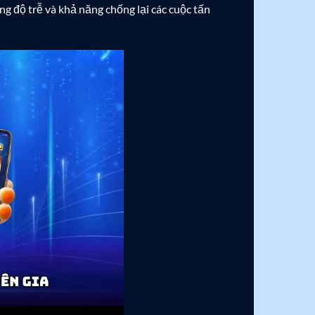
ng độ trễ và khả năng chống lại các cuộc tấn