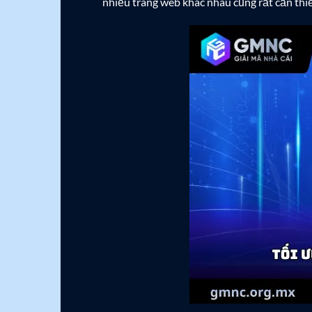
nhiều trang web khác nhau cũng rất cần thiế