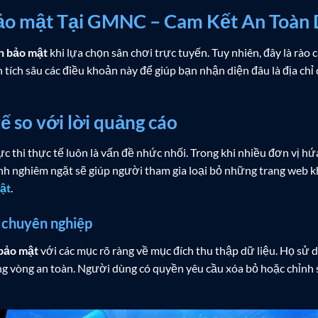
bảo mật Tại GMNC – Cam Kết An Toàn 
h bảo mật
khi lựa chọn sân chơi trực tuyến. Tuy nhiên, đây là rào
tích sâu các điều khoản này để giúp bạn nhận diện đâu là địa chỉ 
ế so với lời quảng cáo
ực thi thực tế luôn là vấn đề nhức nhối. Trong khi nhiều đơn vị hứ
 định nghiêm ngặt sẽ giúp người tham gia loại bỏ những trang web 
ật
.
i chuyên nghiệp
 bảo mật
với các mục rõ ràng về mục đích thu thập dữ liệu. Họ sử
 vòng an toàn. Người dùng có quyền yêu cầu xóa bỏ hoặc chỉnh s