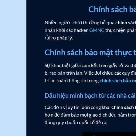
Chính sách 
Nhiều người chơi thường bỏ qua
chính sác
nhân khỏi các hacker.
GMNC
thực hiện phân 
rủi ro pháp lý.
Chính sách bảo mật thực t
Sự khác biệt giữa cam kết trên giấy tờ và th
bị rao bán tràn lan. Việc đối chiếu các quy
trì an toàn thông tin trong
chính sách bảo m
Dấu hiệu minh bạch từ các nhà cá
Các đơn vị uy tín luôn công khai
chính sách
hơn để đảm bảo mọi giao dịch đều nằm trong
đúng quy chuẩn quốc tế đề ra.