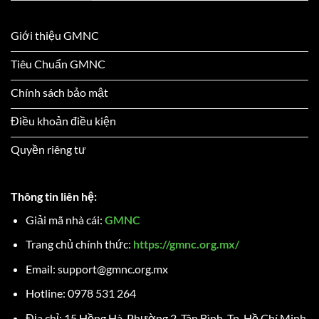
Giới thiệu GMNC
Tiêu Chuẩn GMNC
Chính sách bảo mật
Điều khoản điều kiện
Quyền riêng tư
Thông tin liên hệ:
Giải mã nhà cái:
GMNC
Trang chủ chính thức:
https://gmnc.org.mx/
Email:
support@gmnc.org.mx
Hotline: 0978 531 264
Địa chỉ: 15 Hồng Hà, Phường 2, Tân Bình, Tp. Hồ Chí Minh,