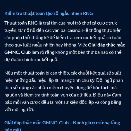
Kiểm tra thuật toán tạo số ngẫu nhiên RNG
Thuật toán RNG là trái tim của mọi trò chơi cá cược trực
tuyến, từ nổ hũ đến các ván bài casino. Hệ thống thực hiện
các phép thử thống kê để kiểm tra xem các kết quả có tuân
theo quy luật ngẫu nhiên hay không. Việc
Giải đáp thắc mắc
GMNC. Club
làm rõ rằng không một bên thứ ba nào có thể
dự đoán chính xác kết quả.
Nếu một thuật toán bị can thiệp, các chuỗi kết quả sẽ xuất
hiện những dấu hiệu lặp lại mang tính chu kỳ. Đội ngũ phân
tích sử dụng các phần mềm chuyên dụng để bóc tách mã
nguồn và kiểm tra tính toàn vẹn của dữ liệu. Điều này đảm
bảo mỗi ván cược đều là một sự kiện độc lập và công bằng
với mọi người.
Giải đáp thắc mắc GMNC. Club – Đánh giá cơ sở hạ tầng
bảo mật