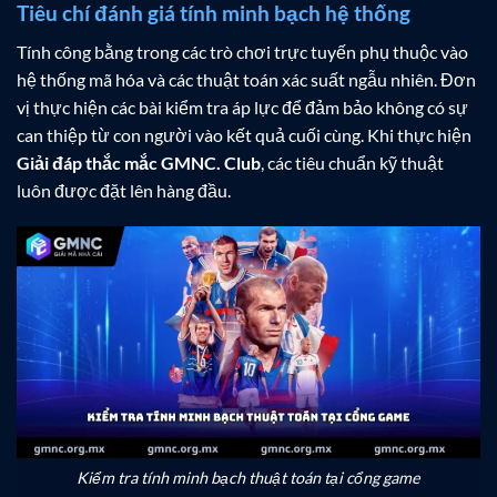
Tiêu chí đánh giá tính minh bạch hệ thống
Tính công bằng trong các trò chơi trực tuyến phụ thuộc vào
hệ thống mã hóa và các thuật toán xác suất ngẫu nhiên. Đơn
vị thực hiện các bài kiểm tra áp lực để đảm bảo không có sự
can thiệp từ con người vào kết quả cuối cùng. Khi thực hiện
Giải đáp thắc mắc GMNC. Club
, các tiêu chuẩn kỹ thuật
luôn được đặt lên hàng đầu.
Kiểm tra tính minh bạch thuật toán tại cổng game