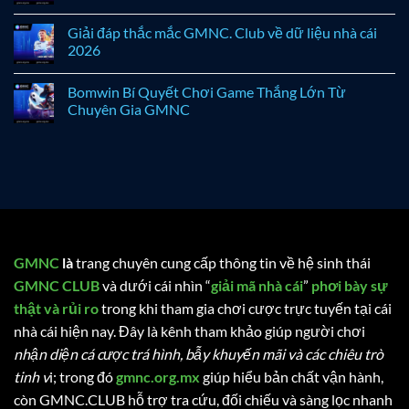
Giải đáp thắc mắc GMNC. Club về dữ liệu nhà cái
2026
Bomwin Bí Quyết Chơi Game Thắng Lớn Từ
Chuyên Gia GMNC
GMNC
là
trang chuyên cung cấp thông tin về hệ sinh thái
GMNC CLUB
và dưới cái nhìn “
giải mã nhà cái
”
phơi bày sự
thật và rủi ro
trong khi tham gia chơi cược trực tuyến tại cái
nhà cái hiện nay. Đây là kênh tham khảo giúp người chơi
nhận diện cá cược trá hình, bẫy khuyến mãi và các chiêu trò
tinh v
i; trong đó
gmnc.org.mx
giúp hiểu bản chất vận hành,
còn GMNC.CLUB hỗ trợ tra cứu, đối chiếu và sàng lọc nhanh