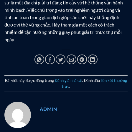
sự là một địa chỉ giải trí đáng tin cậy với hệ thống vận hành
minh bạch. Việc chú trọng vào trải nghiệm người dùng và
tính an toàn trong giao dịch giúp sân chơi này khẳng định
được vị thế vững chắc. Hãy tham gia một cách có trách
nhiệm để tận hưởng những giây phút giải trí thực thụ mỗi
ngày.
Bài viết này được đăng trong
Đánh giá nhà cái
. Đánh dấu
liên kết thường
trực
.
ADMIN