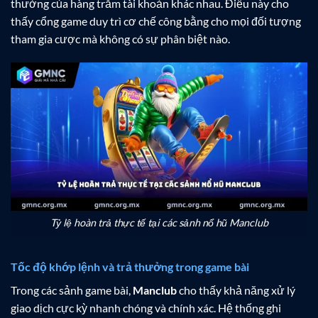
thưởng của hàng trăm tài khoản khác nhau. Điều này cho
thấy cổng game duy trì cơ chế công bằng cho mọi đối tượng
tham gia cược mà không có sự phân biệt nào.
Tỷ lệ hoàn trả thực tế tại các sảnh nổ hũ Manclub
Tốc độ khớp lệnh và trả thưởng trong game bài
Trong các sảnh game bài,
Manclub
cho thấy khả năng xử lý
giao dịch cực kỳ nhanh chóng và chính xác. Hệ thống ghi