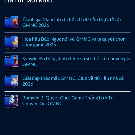
TIN TỨC MỚI NHẤT
Đánh giá Manclub chi tiết từ dữ liệu thực tế tại
GMNC 2026
Hoa hậu Bảo Ngọc nói về GMNC và bí quyết chọn
cổng game 2026
Sunwin lên tiếng đính chính và sự thật từ chuyên gia
GMNC
Giải đáp thắc mắc GMNC. Club về dữ liệu nhà cái
2026
Bomwin Bí Quyết Chơi Game Thắng Lớn Từ
Chuyên Gia GMNC