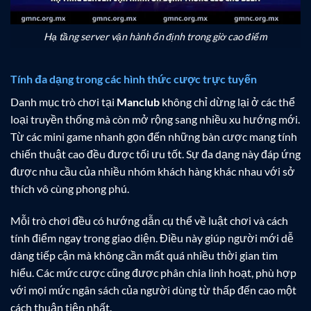
Hạ tầng server vận hành ổn định trong giờ cao điểm
Tính đa dạng trong các hình thức cược trực tuyến
Danh mục trò chơi tại
Manclub
không chỉ dừng lại ở các thể
loại truyền thống mà còn mở rộng sang nhiều xu hướng mới.
Từ các mini game nhanh gọn đến những bàn cược mang tính
chiến thuật cao đều được tối ưu tốt. Sự đa dạng này đáp ứng
được nhu cầu của nhiều nhóm khách hàng khác nhau với sở
thích vô cùng phong phú.
Mỗi trò chơi đều có hướng dẫn cụ thể về luật chơi và cách
tính điểm ngay trong giao diện. Điều này giúp người mới dễ
dàng tiếp cận mà không cần mất quá nhiều thời gian tìm
hiểu. Các mức cược cũng được phân chia linh hoạt, phù hợp
với mọi mức ngân sách của người dùng từ thấp đến cao một
cách thuận tiện nhất.