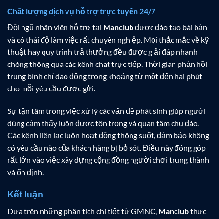
Chất lượng dịch vụ hỗ trợ trực tuyến 24/7
Đội ngũ nhân viên hỗ trợ tại
Manclub
được đào tạo bài bản
và có thái độ làm việc rất chuyên nghiệp. Mọi thắc mắc về kỹ
thuật hay quy trình trả thưởng đều được giải đáp nhanh
chóng thông qua các kênh chat trực tiếp. Thời gian phản hồi
trung bình chỉ dao động trong khoảng từ một đến hai phút
cho mỗi yêu cầu được gửi.
Sự tận tâm trong việc xử lý các vấn đề phát sinh giúp người
dùng cảm thấy luôn được tôn trọng và quan tâm chu đáo.
Các kênh liên lạc luôn hoạt động thông suốt, đảm bảo không
có yêu cầu nào của khách hàng bị bỏ sót. Điều này đóng góp
rất lớn vào việc xây dựng cộng đồng người chơi trung thành
và ổn định.
Kết luận
Dựa trên những phân tích chi tiết từ GMNC,
Manclub
thực