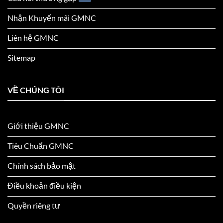
Nhận Khuyến mãi GMNC
Liên hệ GMNC
Sitemap
VỀ CHÚNG TÔI
Giới thiệu GMNC
Tiêu Chuẩn GMNC
Chính sách bảo mật
Điều khoản điều kiện
Quyền riêng tư