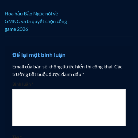
Hoa hậu Bảo Ngọc nói về
GMNC và bí quyết chọn cổng
game 2026
Để lại một bình luận
Email của bạn sẽ không được hiển thị công khai.
Các
trường bắt buộc được đánh dấu
*
Bình luận
*
Tên
*