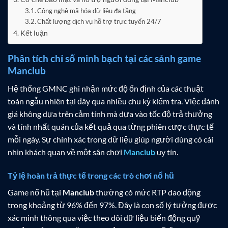
Công nghệ mã hóa dữ liệu đa tầng
Chất lượng dịch vụ hỗ trợ trực tuyến 24/7
Kết luận
Phân tích chỉ số minh bạch tại các sảnh game
Manclub
Hệ thống GMNC ghi nhận mức độ ổn định của các thuật
toán ngẫu nhiên tại đây qua nhiều chu kỳ kiểm tra. Việc đánh
giá không dựa trên cảm tính mà dựa vào tốc độ trả thưởng
và tính nhất quán của kết quả qua từng phiên cược thực tế
mỗi ngày. Sự chính xác trong dữ liệu giúp người dùng có cái
nhìn khách quan về một sân chơi
Manclub
uy tín.
Tỷ lệ hoàn trả thực tế trong các trò chơi nổ hũ
Game nổ hũ tại
Manclub
thường có mức RTP dao động
trong khoảng từ 96% đến 97%. Đây là con số lý tưởng được
xác minh thông qua việc theo dõi dữ liệu biến động quỹ