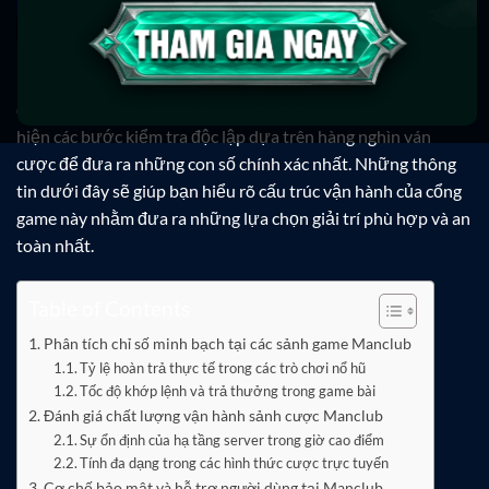
Dữ liệu thực tế về
Manclub
luôn là yếu tố được nhiều người
quan tâm khi tìm kiếm một sân chơi minh bạch.
GMNC
thực
hiện các bước kiểm tra độc lập dựa trên hàng nghìn ván
cược để đưa ra những con số chính xác nhất. Những thông
tin dưới đây sẽ giúp bạn hiểu rõ cấu trúc vận hành của cổng
game này nhằm đưa ra những lựa chọn giải trí phù hợp và an
toàn nhất.
Table of Contents
Phân tích chỉ số minh bạch tại các sảnh game Manclub
Tỷ lệ hoàn trả thực tế trong các trò chơi nổ hũ
Tốc độ khớp lệnh và trả thưởng trong game bài
Đánh giá chất lượng vận hành sảnh cược Manclub
Sự ổn định của hạ tầng server trong giờ cao điểm
Tính đa dạng trong các hình thức cược trực tuyến
Cơ chế bảo mật và hỗ trợ người dùng tại Manclub