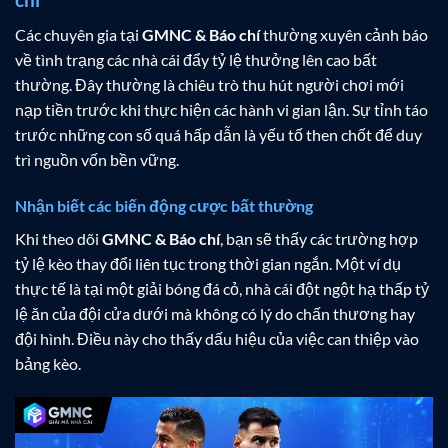
Các chuyên gia tại
GMNC & Báo chí
thường xuyên cảnh báo
về tình trạng các nhà cái đẩy tỷ lệ thưởng lên cao bất
thường. Đây thường là chiêu trò thu hút người chơi mới
nạp tiền trước khi thực hiện các hành vi gian lận. Sự tỉnh táo
trước những con số quá hấp dẫn là yếu tố then chốt để duy
trì nguồn vốn bền vững.
Nhận biết các biến động cược bất thường
Khi theo dõi
GMNC & Báo chí
, bạn sẽ thấy các trường hợp
tỷ lệ kèo thay đổi liên tục trong thời gian ngắn. Một ví dụ
thực tế là tại một giải bóng đá cỏ, nhà cái đột ngột hạ thấp tỷ
lệ ăn của đội cửa dưới mà không có lý do chấn thương hay
đội hình. Điều này cho thấy dấu hiệu của việc can thiệp vào
bảng kèo.