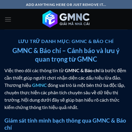
Bỏ
ADD ANYTHING HERE OR JUST REMOVE IT...
qua
×
nội
dung
LƯU TRỮ DANH MỤC:
GMNC & BÁO CHÍ
Tên Brand
GMNC & Báo chí – Cảnh báo và lưu ý
quan trọng từ GMNC
Việc theo dõi các thông tin từ
GMNC & Báo chí
là bước đệm
cần thiết giúp người chơi nhận diện các dấu hiệu lừa đảo.
Thương hiệu
GMNC
đóng vai trò là một bên thứ ba độc lập,
chuyên thực hiện các phân tích chuyên sâu về dữ liệu thị
trường. Nội dung dưới đây sẽ giúp bạn hiểu rõ cách thức
kiểm chứng thông tin hiệu quả nhất.
Giám sát tính minh bạch thông qua GMNC & Báo
chí