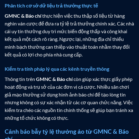
Phân tích cơ sở dữ liệu trả thưởng thực tế
GMNC & Báo chí
thực hiện việc thu thập số liệu từ hàng
nghìn ván cược để đưa ra tỷ lệ trả thưởng chính xác. Các nhà
cái uy tín thường duy trì mức biến động thấp và công khai
kết quả một cách rõ ràng. Ngược lại, những địa chỉ thiếu
minh bạch thường can thiệp vào thuật toán nhằm thay đổi
kết quả có lợi cho phía nhà cung cấp.
Kiểm tra tính pháp lý qua các kênh truyền thông
Thông tin trên
GMNC & Báo chí
còn giúp xác thực giấy phép
hoạt động và trụ sở của các đơn vị cá cược. Nhiều sân chơi
giả mạo thường sử dụng hình ảnh báo chí để tạo lòng tin
nhưng không có sự xác nhận từ các cơ quan chức năng. Việc
kiểm tra chéo các nguồn tin chính thống sẽ giúp bạn tránh xa
những tổ chức không có thực.
Cảnh báo bẫy tỷ lệ thưởng ảo từ GMNC & Báo
chí