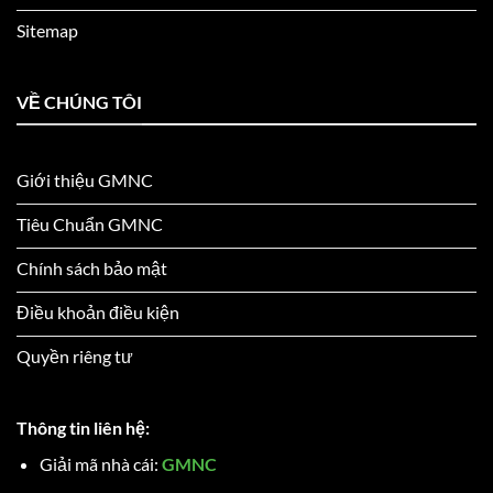
Sitemap
VỀ CHÚNG TÔI
Giới thiệu GMNC
Tiêu Chuẩn GMNC
Chính sách bảo mật
Điều khoản điều kiện
Quyền riêng tư
Thông tin liên hệ:
Giải mã nhà cái:
GMNC