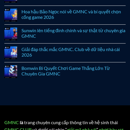
Hoa hậu Bảo Ngọc nói về GMNC và bí quyết chọn
cổng game 2026
Sunwin lên tiếng đính chính và sự thật từ chuyên gia
GMNC
Giải đáp thắc mắc GMNC. Club về dữ liệu nhà cái
2026
Bomwin Bí Quyết Chơi Game Thắng Lớn Từ
Chuyên Gia GMNC
GMNC
là
trang chuyên cung cấp thông tin về hệ sinh thái
GMNC CLUB
và dưới cái nhìn “
giải mã nhà cái
”
phơi bày sự